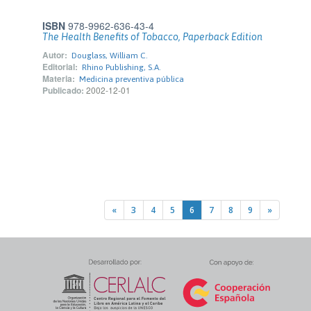
ISBN
978-9962-636-43-4
The Health Benefits of Tobacco, Paperback Edition
Autor:
Douglass, William C.
Editorial:
Rhino Publishing, S.A.
Materia:
Medicina preventiva pública
Publicado:
2002-12-01
«
3
4
5
6
7
8
9
»