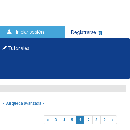
Iniciar sesión
Registrarse
Tutoriales
- Búsqueda avanzada -
«
3
4
5
6
7
8
9
»