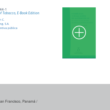
44-1
of Tobacco, E-Book Edition
m C.
ng, S.A.
ntiva pública
 San Francisco, Panamá /