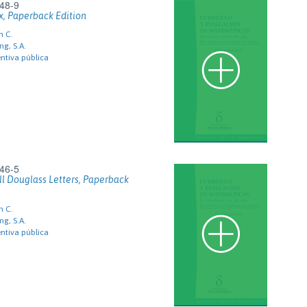
48-9
x, Paperback Edition
m C.
ng, S.A.
ntiva pública
46-5
l Douglass Letters, Paperback
m C.
ng, S.A.
ntiva pública