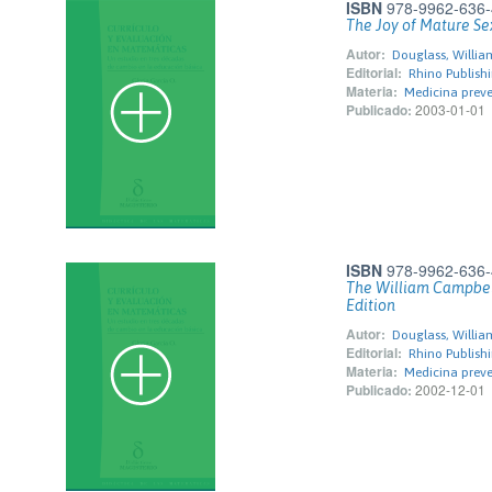
ISBN
978-9962-636-
The Joy of Mature Se
Autor:
Douglass, Willia
Editorial:
Rhino Publishi
Materia:
Medicina preve
Publicado:
2003-01-01
ISBN
978-9962-636-
The William Campbel
Edition
Autor:
Douglass, Willia
Editorial:
Rhino Publishi
Materia:
Medicina preve
Publicado:
2002-12-01