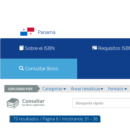
Panamá
Sobre el ISBN
Requisitos ISB
Consultar libros
Categorías
Áreas temáticas
Formato
79 resultados / Página 6 / mostrando 31 - 36