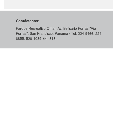
Contáctenos:
Parque Recreativo Omar, Av. Belisario Porras "Vía
Porras", San Francisco, Panamá / Tel. 224-9466; 224-
6855; 520-1089​ Ext. 313