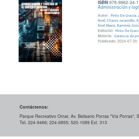
ISBN
978-9962-24-1
Administración y log
Autor:
Pinto De Gracia,
Anel; Chanis Jaramillo, 
Ariel Alexis; Ramírez Go
Editorial:
Pinto De Graci
Materia:
Gerencia de p
Publicado:
2024-07-30
Contáctenos:
Parque Recreativo Omar, Av. Belisario Porras "Vía Porras",
Tel. 224-9466; 224-6855; 520-1089​ Ext. 313