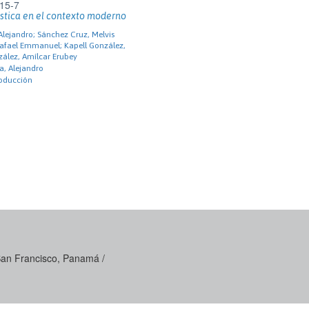
15-7
ística en el contexto moderno
 Alejandro; Sánchez Cruz, Melvis
Rafael Emmanuel; Kapell González,
nzález, Amílcar Erubey
a, Alejandro
roducción
 San Francisco, Panamá /