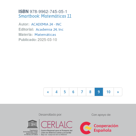
ISBN
978-9962-745-05-1
Smartbook: Matemáticas 11
Autor:
ACADEMIA 24 - INC
Editorial:
Academia 24, Inc
Materia:
Matemáticas
Publicado:
2025-03-10
«
4
5
6
7
8
9
10
»