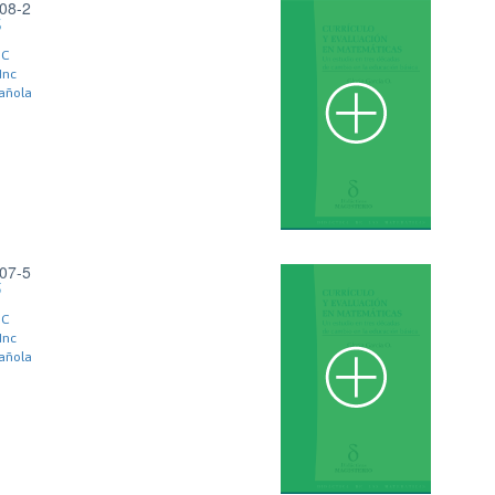
08-2
6
NC
Inc
añola
07-5
5
NC
Inc
añola