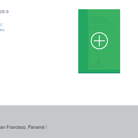
09-9
NC
Inc
 San Francisco, Panamá /