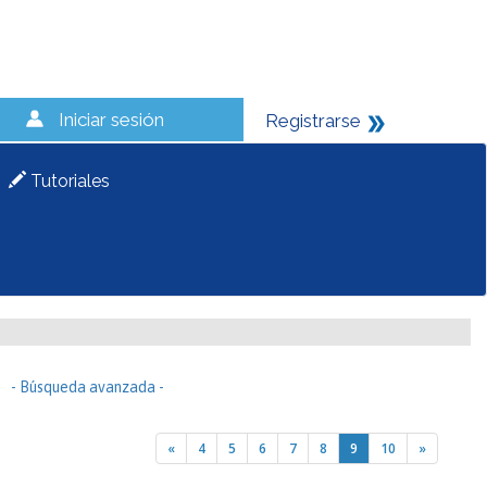
Iniciar sesión
Registrarse
Tutoriales
- Búsqueda avanzada -
«
4
5
6
7
8
9
10
»