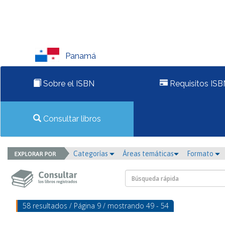
Panamá
Sobre el ISBN
Requisitos ISB
Consultar libros
Categorías
Áreas temáticas
Formato
58 resultados / Página 9 / mostrando 49 - 54