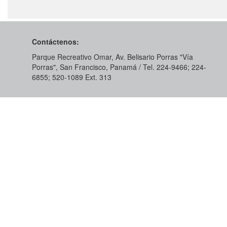
Contáctenos:
Parque Recreativo Omar, Av. Belisario Porras "Vía
Porras", San Francisco, Panamá / Tel. 224-9466; 224-
6855; 520-1089​ Ext. 313