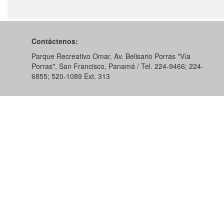
Contáctenos:
Parque Recreativo Omar, Av. Belisario Porras "Vía
Porras", San Francisco, Panamá / Tel. 224-9466; 224-
6855; 520-1089​ Ext. 313