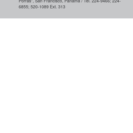
Porras", San Francisco, Panamá / Tel. 224-9466; 224-
6855; 520-1089​ Ext. 313