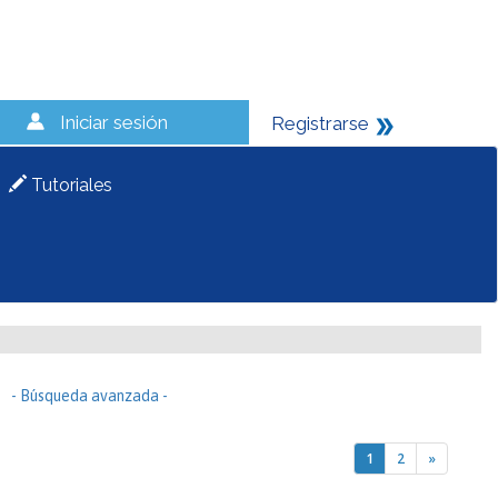
Iniciar sesión
Registrarse
Tutoriales
- Búsqueda avanzada -
1
2
»