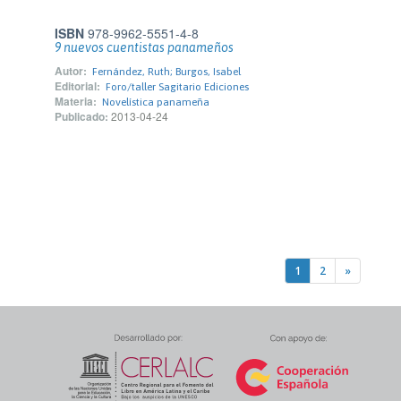
ISBN
978-9962-5551-4-8
9 nuevos cuentistas panameños
Autor:
Fernández, Ruth; Burgos, Isabel
Editorial:
Foro/taller Sagitario Ediciones
Materia:
Novelística panameña
Publicado:
2013-04-24
1
2
»