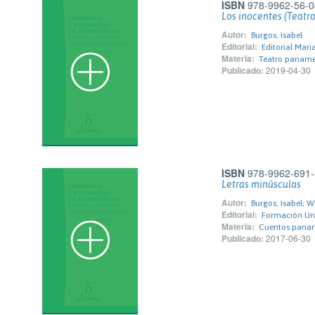
ISBN
978-9962-56-0
Los inocentes (Teatro
Autor:
Burgos, Isabel
Editorial:
Editorial Mar
Materia:
Teatro panam
Publicado:
2019-04-30
ISBN
978-9962-691-
Letras minúsculas
Autor:
Burgos, Isabel; W
Editorial:
Formación Univ
Materia:
Cuentos pana
Publicado:
2017-06-30