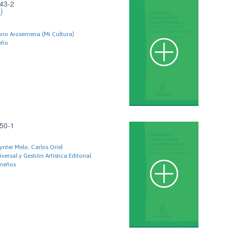
43-2
)
iano Arosemena (Mi Cultura)
eño
50-1
ynter Melo, Carlos Oriel
ersal y Gestión Artística Editorial
meños