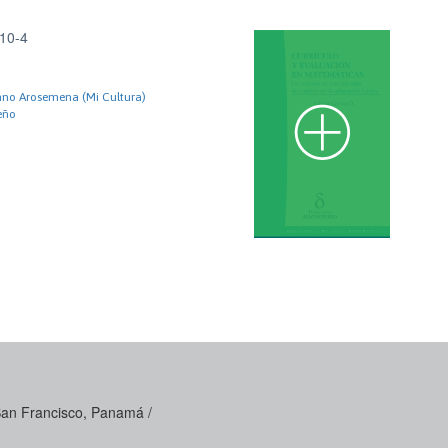
10-4
iano Arosemena (Mi Cultura)
eño
 San Francisco, Panamá /