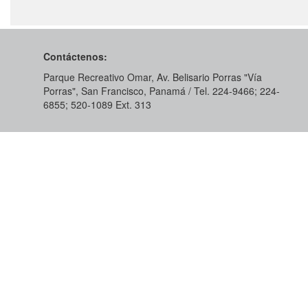
Contáctenos:
Parque Recreativo Omar, Av. Belisario Porras "Vía
Porras", San Francisco, Panamá / Tel. 224-9466; 224-
6855; 520-1089​ Ext. 313