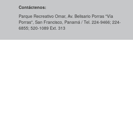
Contáctenos:
Parque Recreativo Omar, Av. Belisario Porras "Vía
Porras", San Francisco, Panamá / Tel. 224-9466; 224-
6855; 520-1089​ Ext. 313