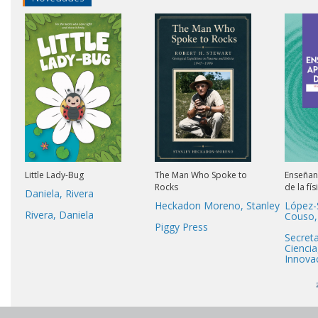
Little Lady-Bug
The Man Who Spoke to
Enseñan
Rocks
de la fís
Daniela, Rivera
Heckadon Moreno, Stanley
López-
a
Rivera, Daniela
Couso,
Piggy Press
Secreta
Ciencia
Innova