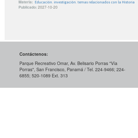
Materia:
Educación. investigación. temas relacionados con la Historia
Publicado:
2027-10-20
Contáctenos:
Parque Recreativo Omar, Av. Belisario Porras "Vía
Porras", San Francisco, Panamá / Tel. 224-9466; 224-
6855; 520-1089​ Ext. 313