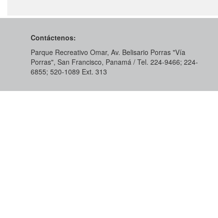
Contáctenos:
Parque Recreativo Omar, Av. Belisario Porras "Vía
Porras", San Francisco, Panamá / Tel. 224-9466; 224-
6855; 520-1089​ Ext. 313