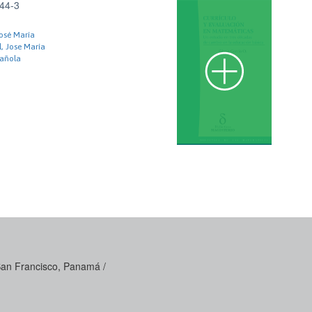
44-3
José María
l, Jose María
pañola
 San Francisco, Panamá /