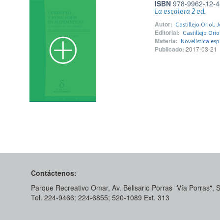
ISBN
978-9962-12-4
La escalera 2 ed.
Autor:
Castillejo Oriol, 
Editorial:
Castillejo Orio
Materia:
Novelística es
Publicado:
2017-03-21
Contáctenos:
Parque Recreativo Omar, Av. Belisario Porras "Vía Porras",
Tel. 224-9466; 224-6855; 520-1089​ Ext. 313