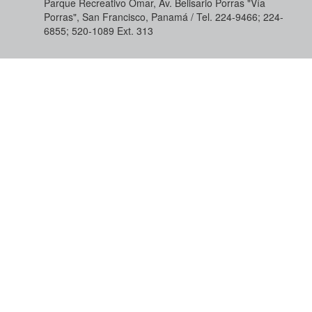
Parque Recreativo Omar, Av. Belisario Porras "Vía
Porras", San Francisco, Panamá / Tel. 224-9466; 224-
6855; 520-1089​ Ext. 313