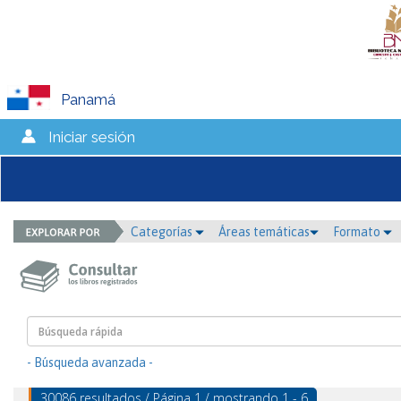
Panamá
Iniciar sesión
Categorías
Áreas temáticas
Formato
- Búsqueda avanzada -
30086 resultados / Página 1 / mostrando 1 - 6