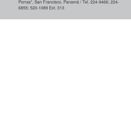
Porras", San Francisco, Panamá / Tel. 224-9466; 224-
6855; 520-1089​ Ext. 313