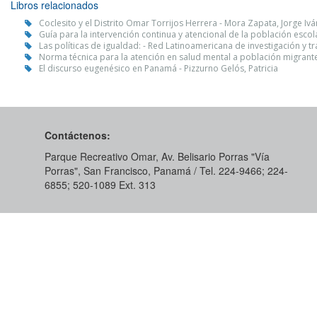
Libros relacionados
Coclesito y el Distrito Omar Torrijos Herrera - Mora Zapata, Jorge Ivá
Guía para la intervención continua y atencional de la población esco
Las políticas de igualdad: - Red Latinoamericana de investigación y t
Norma técnica para la atención en salud mental a población migrante
El discurso eugenésico en Panamá - Pizzurno Gelós, Patricia
Contáctenos:
Parque Recreativo Omar, Av. Belisario Porras "Vía
Porras", San Francisco, Panamá / Tel. 224-9466; 224-
6855; 520-1089​ Ext. 313