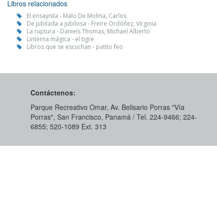
Libros relacionados
El ensayista - Malo De Molina, Carlos
De jubilada a jubilosa - Freire Ordóñez, Virginia
La ruptura - Daniels Thomas, Michael Alberto
Linterna mágica - el tigre
Libros que se escuchan - patito feo
Contáctenos:
Parque Recreativo Omar, Av. Belisario Porras "Vía
Porras", San Francisco, Panamá / Tel. 224-9466; 224-
6855; 520-1089​ Ext. 313