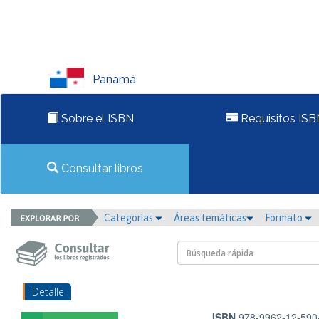
Panamá
Sobre el ISBN
Requisitos ISB
Consultar libros
Categorías
Áreas temáticas
Formato
Detalle
ISBN
978-9962-12-590