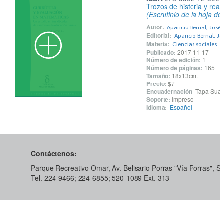
Trozos de historia y rea
(Escrutinio de la hoja d
Autor:
Aparicio Bernal, José
Editorial:
Aparicio Bernal, J
Materia:
Ciencias sociales
Publicado:
2017-11-17
Número de edición:
1
Número de páginas:
165
Tamaño:
18x13cm.
Precio:
$7
Encuadernación:
Tapa Su
Soporte:
Impreso
Idioma:
Español
Contáctenos:
Parque Recreativo Omar, Av. Belisario Porras "Vía Porras",
Tel. 224-9466; 224-6855; 520-1089​ Ext. 313