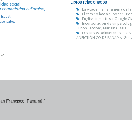
Libros relacionados
lidad social
e comentarios culturales)
La Academia Panameña de la
El camino hacia el poder - P
 Isabel
English linguistics + Google C
osé Isabel
Incorporación de un psicólogo
Tuñón Escobar, Marisín Gisela
Discursos bolivarianos - C
ANFICTIÓNICO DE PANAMÁ; Gueva
ave
 San Francisco, Panamá /