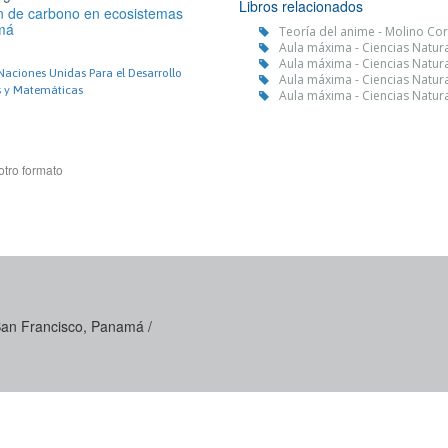
Libros relacionados
n de carbono en ecosistemas
má
Teoría del anime - Molino Cor
Aula máxima - Ciencias Natural
Aula máxima - Ciencias Natura
aciones Unidas Para el Desarrollo
Aula máxima - Ciencias Natura
s y Matemáticas
Aula máxima - Ciencias Natura
otro formato
 San Francisco, Panamá /