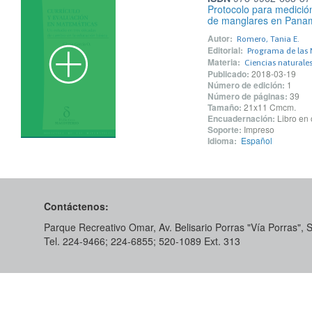
Protocolo para medició
de manglares en Pana
Autor:
Romero, Tania E.
Editorial:
Programa de las N
Materia:
Ciencias naturale
Publicado:
2018-03-19
Número de edición:
1
Número de páginas:
39
Tamaño:
21x11 Cmcm.
Encuadernación:
Libro en 
Soporte:
Impreso
Idioma:
Español
Contáctenos:
Parque Recreativo Omar, Av. Belisario Porras "Vía Porras",
Tel. 224-9466; 224-6855; 520-1089​ Ext. 313