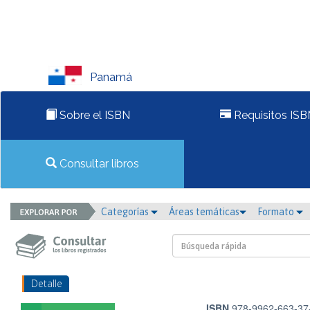
Panamá
Sobre el ISBN
Requisitos ISB
Consultar libros
Categorías
Áreas temáticas
Formato
Detalle
ISBN
978-9962-663-37