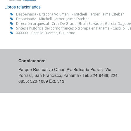
Libros relacionados
Despeinada - Bitácora Volumen II - Mitchell Harper, Jaime Esteban
Despeinada - Mitchell Harper, Jaime Esteban
Dirección orquestal - Cruz De Gracia, Efrain Salvador; García, Dagobe
Síntesis histórica del corno francés o trompa en Panamá - Castillo Fu
XXXXXX - Castillo Fuentes, Guillermo
Contáctenos:
Parque Recreativo Omar, Av. Belisario Porras "Vía
Porras", San Francisco, Panamá / Tel. 224-9466; 224-
6855; 520-1089​ Ext. 313