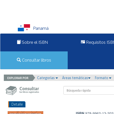
Panamá
Sobre el ISBN
Requisitos ISB
Consultar libros
Categorías
Áreas temáticas
Formato
Detalle
ISBN
978-9962-13-202