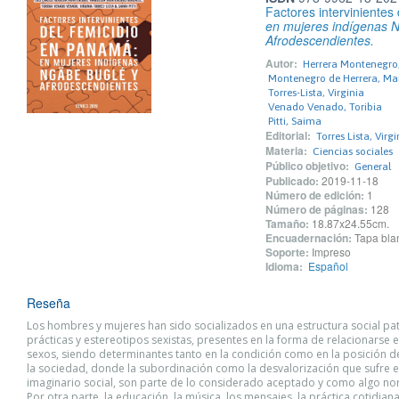
Factores intervinientes
en mujeres indígenas 
Afrodescendientes.
Autor:
Herrera Montenegro,
Montenegro de Herrera, Ma
Torres-Lista, Virginia
Venado Venado, Toribia
Pitti, Saima
Editorial:
Torres Lista, Vir
Materia:
Ciencias sociales
Público objetivo:
General
Publicado:
2019-11-18
Número de edición:
1
Número de páginas:
128
Tamaño:
18.87x24.55cm.
Encuadernación:
Tapa blan
Soporte:
Impreso
Idioma:
Español
Reseña
Los hombres y mujeres han sido socializados en una estructura social pat
prácticas y estereotipos sexistas, presentes en la forma de relacionarse
sexos, siendo determinantes tanto en la condición como en la posición d
la sociedad, donde la subordinación como la desvalorización que sufre e
imaginario social, son parte de lo considerado aceptado y como algo no
Por otra parte, la educación, la música, los mensajes, la práctica cotidiana