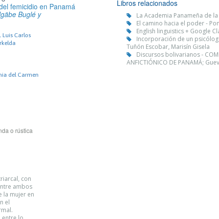
Libros relacionados
 del femicidio en Panamá
Ngäbe Buglé y
La Academia Panameña de la
El camino hacia el poder - P
English linguistics + Google C
 Luis Carlos
Incorporación de un psicólogo
rkelda
Tuñón Escobar, Marisín Gisela
Discursos bolivarianos - C
ANFICTIÓNICO DE PANAMÁ; Gueva
ginia del Carmen
da o rústica
riarcal, con
 entre ambos
e la mujer en
n el
rmal.
 entre lo