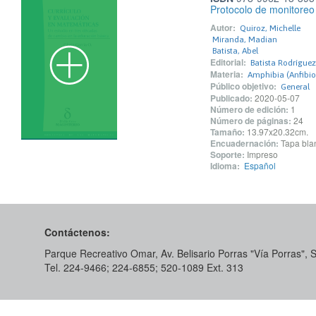
Protocolo de monitoreo 
Autor:
Quiroz, Michelle
Miranda, Madian
Batista, Abel
Editorial:
Batista Rodríguez
Materia:
Amphibia (Anfibio
Público objetivo:
General
Publicado:
2020-05-07
Número de edición:
1
Número de páginas:
24
Tamaño:
13.97x20.32cm.
Encuadernación:
Tapa blan
Soporte:
Impreso
Idioma:
Español
Contáctenos:
Parque Recreativo Omar, Av. Belisario Porras "Vía Porras",
Tel. 224-9466; 224-6855; 520-1089​ Ext. 313