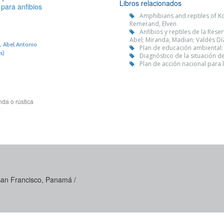
Libros relacionados
para anfibios
Amphibians and reptiles of K
Remerand, Elven
Anfibios y reptiles de la Rese
Abel; Miranda, Madian; Valdés Dí
, Abel Antonio
Plan de educación ambiental: a
s)
Diagnóstico de la situación 
Plan de acción nacional para
da o rústica
 San Francisco, Panamá /