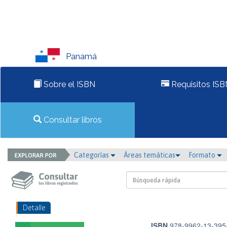
Panamá
Sobre el ISBN
Requisitos ISB
Consultar libros
Categorías
Áreas temáticas
Formato
Detalle
ISBN
978-9962-13-395