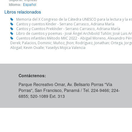
Idioma:
Español
Libros relacionados
Memoria del X Congreso de la Cátedra UNESCO para la lectura y la escr
Cantos y cuentos Kínder - Serrano Carrasco, Adriana María
Cantos y Cuentos Prekínder - Serrano Carrasco, Adriana María
Libro de cuentos y poemas - José Ángel Archibold Tuñón; José Luis A
Cuentos infantiles Método MIIC 2022 - Abigail Moreno, Alexandro Pér
Derek; Palacios, Dominic; Muñoz, Jhon; Rodríguez, Jonathan; Ortega, Jorg
Abigail; Kevin Ovalle; Yaseilys Mojica Valencia
Contáctenos:
Parque Recreativo Omar, Av. Belisario Porras "Vía
Porras", San Francisco, Panamá / Tel. 224-9466; 224-
6855; 520-1089​ Ext. 313