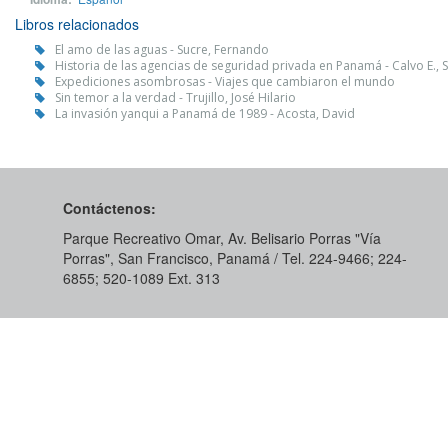
Libros relacionados
El amo de las aguas - Sucre, Fernando
Historia de las agencias de seguridad privada en Panamá - Calvo E., S
Expediciones asombrosas - Viajes que cambiaron el mundo
Sin temor a la verdad - Trujillo, José Hilario
La invasión yanqui a Panamá de 1989 - Acosta, David
Contáctenos:
Parque Recreativo Omar, Av. Belisario Porras "Vía
Porras", San Francisco, Panamá / Tel. 224-9466; 224-
6855; 520-1089​ Ext. 313