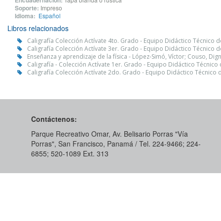
Encuadernación:
Soporte:
Impreso
Idioma:
Español
Libros relacionados
Caligrafía Colección Actívate 4to. Grado - Equipo Didáctico Técnico 
Caligrafía Colección Actívate 3er. Grado - Equipo Didáctico Técnico 
Enseñanza y aprendizaje de la física - López-Simó, Víctor; Couso, Dig
Caligrafía - Colección Actívate 1er. Grado - Equipo Didáctico Técnico
Caligrafía Colección Actívate 2do. Grado - Equipo Didáctico Técnico 
Contáctenos:
Parque Recreativo Omar, Av. Belisario Porras "Vía
Porras", San Francisco, Panamá / Tel. 224-9466; 224-
6855; 520-1089​ Ext. 313