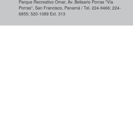
Parque Recreativo Omar, Av. Belisario Porras "Vía
Porras", San Francisco, Panamá / Tel. 224-9466; 224-
6855; 520-1089​ Ext. 313