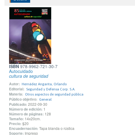
ISBN
978-9962-721-30-7
Autocuidado
cultura de seguridad
Autor:
Hernádez Angarita, Orlando
Editorial:
Seguridad y Defensa Corp. S.A.
Materia:
Otros aspectos de seguridad pública
Público objetivo:
General
Publicado:
2022-09-30
Número de edición:
1
Número de páginas:
128
Tamaño:
14x20cm.
Precio:
$20
Encuadernación:
Tapa blanda o rústica
Soporte:
Impreso