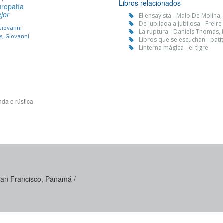
Libros relacionados
uropatía
ejor
El ensayista - Malo De Molina,
De jubilada a jubilosa - Freir
 Giovanni
La ruptura - Daniels Thomas, 
s, Giovanni
Libros que se escuchan - pati
Linterna mágica - el tigre
da o rústica
 San Francisco, Panamá /