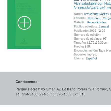
Vive saludable con Nat
lo esencial para vivir m
Autor:
Bressanutti Vargas,
Editorial:
Bressanutti Varga
Materia:
Generalidades
Público objetivo:
General
Publicado:
2022-12-29
Número de edición:
1
Número de páginas:
97
Tamaño:
12.70x20.32cm.
Precio:
$15
Encuadernación:
Tapa blan
Soporte:
Impreso
Idioma:
Español
Contáctenos:
Parque Recreativo Omar, Av. Belisario Porras "Vía Porras",
Tel. 224-9466; 224-6855; 520-1089​ Ext. 313