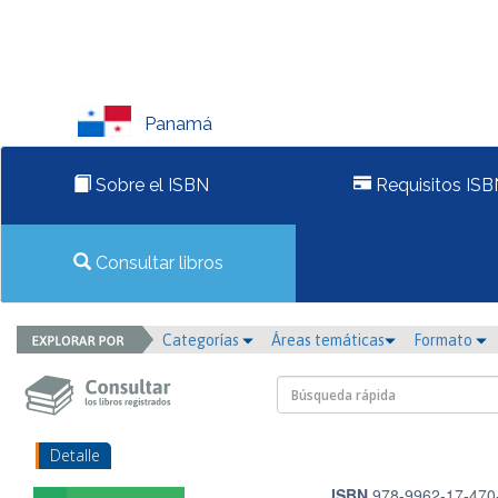
Panamá
Sobre el ISBN
Requisitos ISB
Consultar libros
Categorías
Áreas temáticas
Formato
Detalle
ISBN
978-9962-17-470