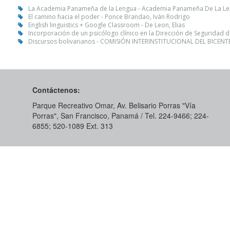
La Academia Panameña de la Lengua - Academia Panameña De La L
El camino hacia el poder - Ponce Brandao, Iván Rodrigo
English linguistics + Google Classroom - De Leon, Elias
Incorporación de un psicólogo clínico en la Dirección de Seguridad d
Discursos bolivarianos - COMISIÓN INTERINSTITUCIONAL DEL BICE
Contáctenos:
Parque Recreativo Omar, Av. Belisario Porras "Vía
Porras", San Francisco, Panamá / Tel. 224-9466; 224-
6855; 520-1089​ Ext. 313