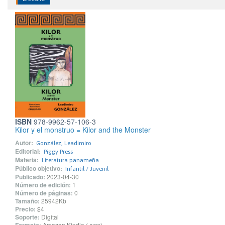
ISBN
978-9962-57-106-3
Kilor y el monstruo = Kilor and the Monster
Autor:
González, Leadimiro
Editorial:
Piggy Press
Materia:
Literatura panameña
Público objetivo:
Infantil / Juvenil
Publicado:
2023-04-30
Número de edición:
1
Número de páginas:
0
Tamaño:
25942Kb
Precio:
$4
Soporte:
Digital
Amazon Kindle (.azw)