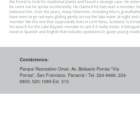
the forest to look for medicinal plants and found a strange cave. He ente
he came out he spoke incoherently. He claimed he had seen a monster, b
believed him. Over the years, many fishermen, including Kilor’s grandfathe
have seen large red eyes gliding gently across the lake water at night and cl
monster like the one that supposedly lives in Loch Ness, Scotland. Is it true?
his search for the Lake Bayano monster to see if it really exists. A bilingua
novel in Spanish and English that includes questions to guide young reade
Contáctenos:
Parque Recreativo Omar, Av. Belisario Porras "Vía
Porras", San Francisco, Panamá / Tel. 224-9466; 224-
6855; 520-1089​ Ext. 313