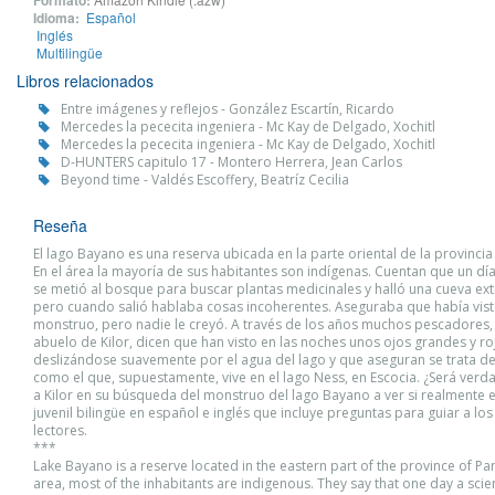
Formato:
Idioma:
Español
Inglés
Multilingüe
Libros relacionados
Entre imágenes y reflejos - González Escartín, Ricardo
Mercedes la pececita ingeniera - Mc Kay de Delgado, Xochitl
Mercedes la pececita ingeniera - Mc Kay de Delgado, Xochitl
D-HUNTERS capitulo 17 - Montero Herrera, Jean Carlos
Beyond time - Valdés Escoffery, Beatríz Cecilia
Reseña
El lago Bayano es una reserva ubicada en la parte oriental de la provinci
En el área la mayoría de sus habitantes son indígenas. Cuentan que un día 
se metió al bosque para buscar plantas medicinales y halló una cueva ext
pero cuando salió hablaba cosas incoherentes. Aseguraba que había vis
monstruo, pero nadie le creyó. A través de los años muchos pescadores, i
abuelo de Kilor, dicen que han visto en las noches unos ojos grandes y ro
deslizándose suavemente por el agua del lago y que aseguran se trata d
como el que, supuestamente, vive en el lago Ness, en Escocia. ¿Será ve
a Kilor en su búsqueda del monstruo del lago Bayano a ver si realmente e
juvenil bilingüe en español e inglés que incluye preguntas para guiar a lo
lectores.
***
Lake Bayano is a reserve located in the eastern part of the province of Pa
area, most of the inhabitants are indigenous. They say that one day a scien