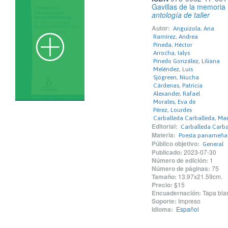
Gavillas de la memoria
antología de taller
Autor:
Anguizola, Ana
Ramírez, Andrea
Pineda, Héctor
Arrocha, Ialys
Pinedo González, Liliana
Meléndez, Luis
Sjögreen, Niucha
Cárdenas, Patricia
Alexander, Rafael
Morales, Eva de
Pérez, Lourdes
Carballeda Carballeda, Mar
Editorial:
Carballeda Carbal
Materia:
Poesía panameña
Público objetivo:
General
Publicado:
2023-07-30
Número de edición:
1
Número de páginas:
75
Tamaño:
13.97x21.59cm.
Precio:
$15
Encuadernación:
Tapa blan
Soporte:
Impreso
Idioma:
Español