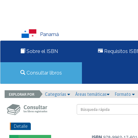
Panamá
Sobre el ISBN
Requisitos ISB
Consultar libros
Categorías
Áreas temáticas
Formato
Detalle
ISBN
978-9962-17-601