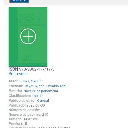
ISBN
978-9962-17-717-3
Sotto voce
Autor:
Reyes, Osvaldo
Editorial:
Reyes Tejada, Osvaldo Ariel
Materia:
Novelística panameña
Clasificación:
Ficción
Público objetivo:
General
Publicado:
2023-07-30
Número de edición:
1
Número de páginas:
210
Tamaño:
14x21cm.
Precio:
$15
Tapa blanda o rústica