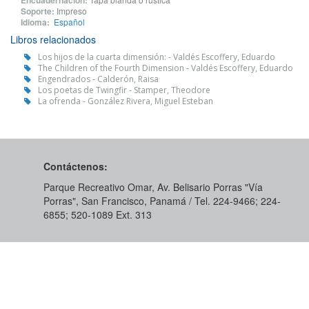
Encuadernación:
Soporte:
Impreso
Idioma:
Español
Libros relacionados
Los hijos de la cuarta dimensión: - Valdés Escoffery, Eduardo
The Children of the Fourth Dimension - Valdés Escoffery, Eduardo
Engendrados - Calderón, Raisa
Los poetas de Twingfir - Stamper, Theodore
La ofrenda - González Rivera, Miguel Esteban
Contáctenos:
Parque Recreativo Omar, Av. Belisario Porras "Vía
Porras", San Francisco, Panamá / Tel. 224-9466; 224-
6855; 520-1089​ Ext. 313