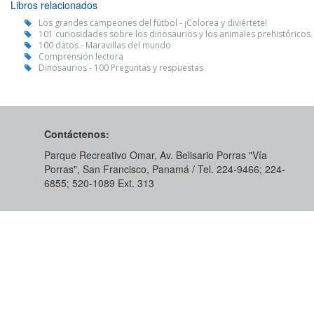
Libros relacionados
Los grandes campeones del fútbol - ¡Colorea y diviértete!
101 curiosidades sobre los dinosaurios y los animales prehistóricos
100 datos - Maravillas del mundo
Comprensión lectora
Dinosaurios - 100 Preguntas y respuestas
Contáctenos:
Parque Recreativo Omar, Av. Belisario Porras "Vía
Porras", San Francisco, Panamá / Tel. 224-9466; 224-
6855; 520-1089​ Ext. 313