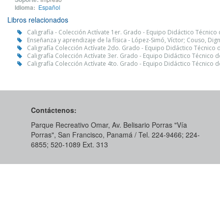
Idioma:
Español
Libros relacionados
Caligrafía - Colección Actívate 1er. Grado - Equipo Didáctico Técnico
Enseñanza y aprendizaje de la física - López-Simó, Víctor; Couso, Dig
Caligrafía Colección Actívate 2do. Grado - Equipo Didáctico Técnico 
Caligrafía Colección Actívate 3er. Grado - Equipo Didáctico Técnico 
Caligrafía Colección Actívate 4to. Grado - Equipo Didáctico Técnico 
Contáctenos:
Parque Recreativo Omar, Av. Belisario Porras "Vía
Porras", San Francisco, Panamá / Tel. 224-9466; 224-
6855; 520-1089​ Ext. 313