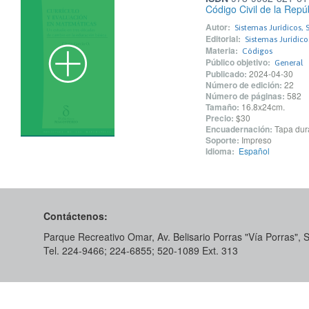
Código Civil de la Rep
Autor:
Sistemas Jurídicos, S
Editorial:
Sistemas Jurídico
Materia:
Códigos
Público objetivo:
General
Publicado:
2024-04-30
Número de edición:
22
Número de páginas:
582
Tamaño:
16.8x24cm.
Precio:
$30
Encuadernación:
Tapa dur
Soporte:
Impreso
Idioma:
Español
Contáctenos:
Parque Recreativo Omar, Av. Belisario Porras "Vía Porras",
Tel. 224-9466; 224-6855; 520-1089​ Ext. 313