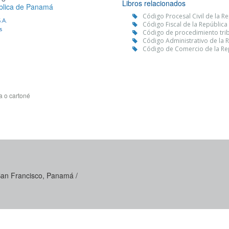
Libros relacionados
ública de Panamá
Código Procesal Civil de la 
.A.
Código Fiscal de la Repúblic
s
Código de procedimiento trib
Código Administrativo de la R
Código de Comercio de la Rep
a o cartoné
 San Francisco, Panamá /