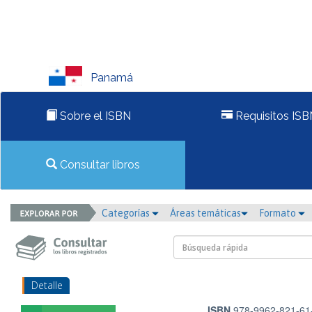
Panamá
Sobre el ISBN
Requisitos ISB
Consultar libros
Categorías
Áreas temáticas
Formato
Detalle
ISBN
978-9962-821-61