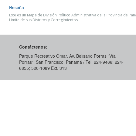
Reseña
Este es un Mapa de División Político Administrativa de la Provincia de P
Limite de sus Distritos y Corregimientos
Contáctenos:
Parque Recreativo Omar, Av. Belisario Porras "Vía
Porras", San Francisco, Panamá / Tel. 224-9466; 224-
6855; 520-1089​ Ext. 313