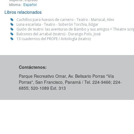
Idioma:
Español
Libros relacionados
Cuchillos para huesos de carnero - Teatro - Mariscal, Alex
Luna escarlata - Teatro - Soberón Torchia, Edgar
Guión de teatro: las aventuras de Bambo y sus amigos = Theatre scrip
Balcones del arrabal (teatro) - Durango Polo, José
13 cuadernos del PROFE / Antología (teatro)
Contáctenos:
Parque Recreativo Omar, Av. Belisario Porras "Vía
Porras", San Francisco, Panamá / Tel. 224-9466; 224-
6855; 520-1089​ Ext. 313