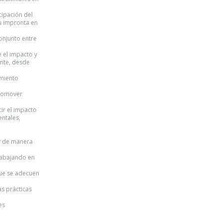
cipación del
su impronta en
onjunto entre
e el impacto y
nte, desde
amiento
promover
ir el impacto
entales,
 y de manera
trabajando en
que se adecuen
as prácticas
es