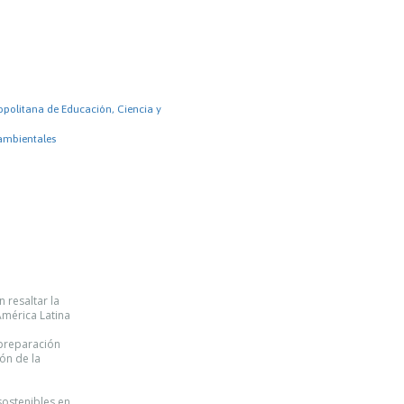
opolitana de Educación, Ciencia y
ambientales
 resaltar la
América Latina
 preparación
ón de la
sostenibles en