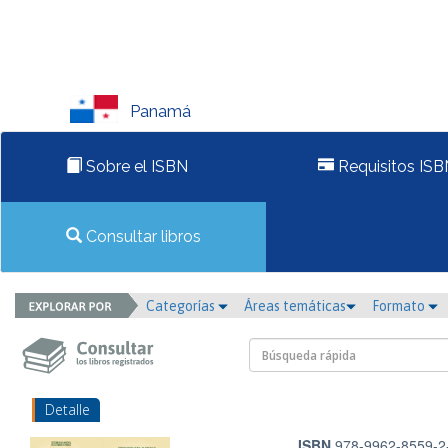
Panamá
Sobre el ISBN
Requisitos ISB
Consultar libros
Categorías
Áreas temáticas
Formato
Detalle
ISBN
978-9962-8559-2