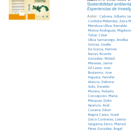
Sostenibilidad ambient
Experiencias de investi
Autor:
Cabrera, Gilberto Ja
Cordoba Melendez, Zaira Mi
Mendoza Ulloa, Reinaldo
Muñoz Rodriguez, Migdoni
Tobar, César
Ulloa Samaniego, Anielka
Gómez, Giselle
De Gracia, Hermes
Navas, Ricardo
González, Widad
Meneses, Jaime
Gil Lasso, Jose
Bustavino, Jose
Higuera, Yennifer
Atencio, Delmira
Solis, Osvaldo
Moreno, Roberto
Concepción, María
Márquez, Didio
Aparicio, Anel
Cunana, Eduin
Negria Carpo, Grael
Zarco Contreras, Lisenia
Upigama Zarco, Marisol
Pérez González, Ángel