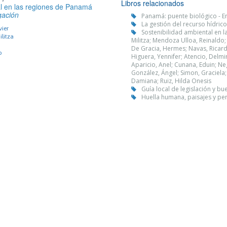
Libros relacionados
al en las regiones de Panamá
gación
Panamá: puente biológico - En
La gestión del recurso hídric
vier
Sostenibilidad ambiental en l
litza
Militza; Mendoza Ulloa, Reinaldo
De Gracia, Hermes; Navas, Ricardo
o
Higuera, Yennifer; Atencio, Delm
Aparicio, Anel; Cunana, Eduin; Ne
González, Ángel; Simon, Graciela;
Damiana; Ruiz, Hilda Onesis
Guía local de legislación y b
Huella humana, paisajes y pe