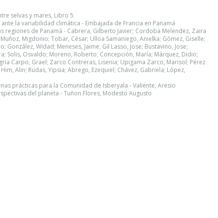
tre selvas y mares, Libro 5
o ante la variabilidad climática - Embajada de Francia en Panamá
as regiones de Panamá - Cabrera, Gilberto Javier; Cordoba Melendez, Zaira
; Muñoz, Migdonio; Tobar, César; Ulloa Samaniego, Anielka; Gómez, Giselle;
; González, Widad; Meneses, Jaime; Gil Lasso, Jose; Bustavino, Jose;
ira; Solis, Osvaldo; Moreno, Roberto; Concepción, María; Márquez, Didio;
gria Carpo, Grael; Zarco Contreras, Lisenia; Upigama Zarco, Marisol; Pérez
 Him, Alin; Rudas, Yipsia; Abrego, Ezequiel; Chávez, Gabriela; López,
uenas prácticas para la Comunidad de Isberyala - Valiente, Aresio
rspectivas del planeta - Tuñon Flores, Modesto Augusto