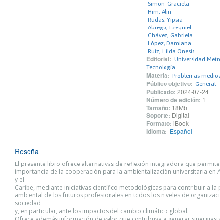
Simon, Graciela
Him, Alin
Rudas, Yipsia
Abrego, Ezequiel
Chávez, Gabriela
López, Damiana
Ruiz, Hilda Onesis
Editorial:
Universidad Metr
Tecnología
Materia:
Problemas medio
Público objetivo:
General
Publicado:
2024-07-24
Número de edición:
1
Tamaño:
18Mb
Soporte:
Digital
Formato:
iBook
Idioma:
Español
Reseña
El presente libro ofrece alternativas de reflexión integradora que permiten
importancia de la cooperación para la ambientalización universitaria en 
y el
Caribe, mediante iniciativas científico metodológicas para contribuir a la
ambiental de los futuros profesionales en todos los niveles de organizaci
sociedad
y, en particular, ante los impactos del cambio climático global.
Ofrece además información de valor que contribuya a generar sinergias 