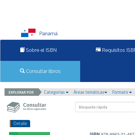
Panamá
Sobre el ISBN
Requisitos ISB
Consultar libros
Categorías
Áreas temáticas
Formato
Detalle
ISBN
978-9962-21-467