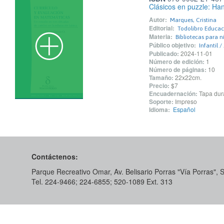
Clásicos en puzzle: Han
Autor:
Marques, Cristina
Editorial:
Todolibro Educac
Materia:
Bibliotecas para n
Público objetivo:
Infantil /
Publicado:
2024-11-01
Número de edición:
1
Número de páginas:
10
Tamaño:
22x22cm.
Precio:
$7
Encuadernación:
Tapa dur
Soporte:
Impreso
Idioma:
Español
Contáctenos:
Parque Recreativo Omar, Av. Belisario Porras "Vía Porras",
Tel. 224-9466; 224-6855; 520-1089​ Ext. 313