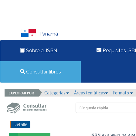
Panamá
Sobre el ISBN
Requisitos ISB
Consultar libros
Categorías
Áreas temáticas
Formato
Detalle
ISBN
978-9962-24-424