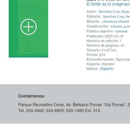
El límite es tú imaginac
Autor:
Sánchez Cruz, Rosa 
Editorial:
Sánchez Cruz, Ros
Materia:
Literatura infantil
Clasificación:
Infantil, juv
Público objetivo:
General
Publicado:
2025-02-14
Número de edición:
1
Número de páginas:
41
Tamaño:
21x27cm.
Precio:
$10
Encuadernación:
Tapa blan
Soporte:
Impreso
Idioma:
Español
Contáctenos:
Parque Recreativo Omar, Av. Belisario Porras "Vía Porras",
Tel. 224-9466; 224-6855; 520-1089​ Ext. 313