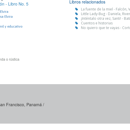
Libros relacionados
ión - Libro No. 5
La fuente de la miel - Falcón, 
Elvira
Little Lady-Bug - Daniela, Rive
a Elvira
¡Inténtalo otra vez, Santi! - B
Cuentos e historias
enil y educativo
No quiero que te vayas - Cort
da o rústica
 San Francisco, Panamá /