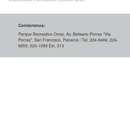
Contáctenos:
Parque Recreativo Omar, Av. Belisario Porras "Vía
Porras", San Francisco, Panamá / Tel. 224-9466; 224-
6855; 520-1089​ Ext. 313