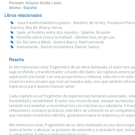
Formato:
Amazon Kindle (.azw)
Idioma:
Español
Libros relacionados
Guia transformándonos juntos - Martinez de la Hoz, Fundacion Piero R
Barrera, Rita de; Rivera, Yercia
Saulo, el hombre entre dos mundos - Salamin, Ricaurte
Filosofía sobre Dios y la maldad - Sánchez Ruiz, Jorge Luis
De Sócrates a tiktok - Guerra Ibarra, Abel Leonardo
Íntimamente - Bartoli Arosemena, Ramón Santos
Reseña
En Mis memorias rotas, fragmentos de un alma iluminada, el autor nos s
viaje profundo y transformador a través del duelo, las rupturas amorosas
superación personal. Con una prosa íntima y reflexiva, esta obra no solo 
cicatrices emocionales que marcan nuestra vida, sino que también ofrece
esperanza para quienes buscan sanar.
Cada capítulo es un fragmento de experiencias humanas universales, rel
honestidad y sensibilidad. El autor nos recuerda que, aunque las heridas
también nos enseñan a reconstruirnos con más fuerza y sabiduría. A trav
reflexiones y consejos prácticos, este libro se convierte en un compañer
que transitan momentos difíciles, guiándolos hacia la resiliencia y el aut
Mis memorias rotas, fragmentos de un alma iluminada es una obra inspi
invita al lector a abrazar su proceso de sanación y a descubrir que, incl
la adversidad, el alma puede encontrar su luz.