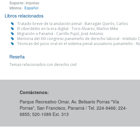
Soporte:
Impreso
Idioma:
Español
Libros relacionados
Tratado breve de la anulación penal - Barragán Quirós, Carlos
El ciberdelito en la era digital - Toro-Álvarez, Marlon Mike
Migración a Panamá - Carrillo Pujol, José Antonio
Memoria del XXI congreso panameño de derecho laboral - Institut
Técnicas del juicio oral en el sistema penal acusatorio panameño - 
Reseña
Temas relacionados con derecho civil
Contáctenos:
Parque Recreativo Omar, Av. Belisario Porras "Vía
Porras", San Francisco, Panamá / Tel. 224-9466; 224-
6855; 520-1089​ Ext. 313