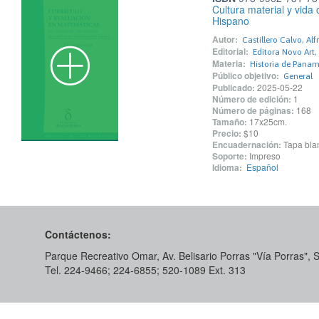
Cultura material y vida
Hispano
Autor:
Castillero Calvo, Alf
Editorial:
Editora Novo Art, 
Materia:
Historia de Pana
Público objetivo:
General
Publicado:
2025-05-22
Número de edición:
1
Número de páginas:
168
Tamaño:
17x25cm.
Precio:
$10
Encuadernación:
Tapa blan
Soporte:
Impreso
Idioma:
Español
Contáctenos:
Parque Recreativo Omar, Av. Belisario Porras "Vía Porras",
Tel. 224-9466; 224-6855; 520-1089​ Ext. 313