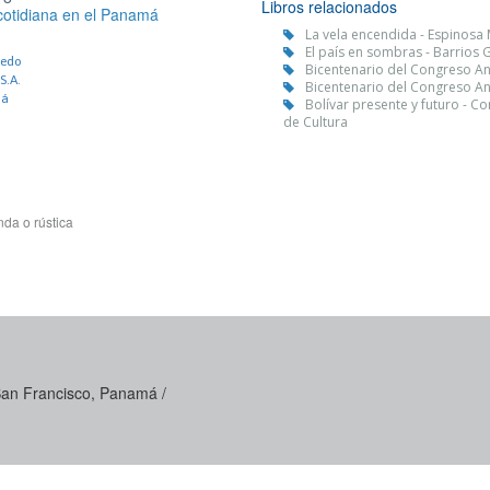
Libros relacionados
 cotidiana en el Panamá
La vela encendida - Espinosa M
El país en sombras - Barrios 
redo
Bicentenario del Congreso An
S.A.
Bicentenario del Congreso An
má
Bolívar presente y futuro - C
de Cultura
da o rústica
 San Francisco, Panamá /