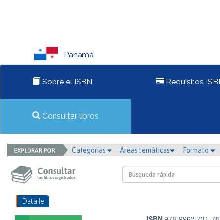
Panamá
Sobre el ISBN
Requisitos ISB
Consultar libros
Categorías
Áreas temáticas
Formato
Detalle
ISBN
978-9962-731-78