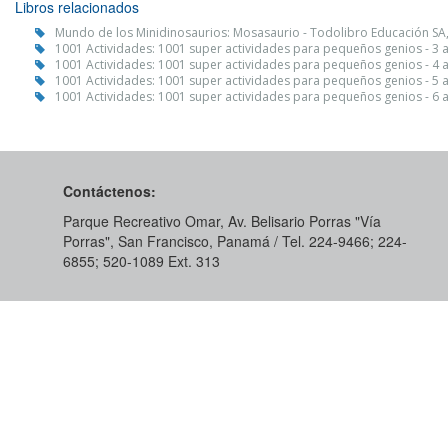
Libros relacionados
Mundo de los Minidinosaurios: Mosasaurio - Todolibro Educación SA
1001 Actividades: 1001 super actividades para pequeños genios - 3 
1001 Actividades: 1001 super actividades para pequeños genios - 4 
1001 Actividades: 1001 super actividades para pequeños genios - 5 
1001 Actividades: 1001 super actividades para pequeños genios - 6 
Contáctenos:
Parque Recreativo Omar, Av. Belisario Porras "Vía
Porras", San Francisco, Panamá / Tel. 224-9466; 224-
6855; 520-1089​ Ext. 313