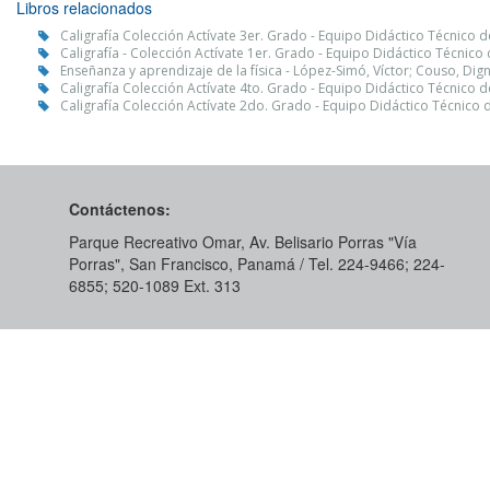
Libros relacionados
Caligrafía Colección Actívate 3er. Grado - Equipo Didáctico Técnico 
Caligrafía - Colección Actívate 1er. Grado - Equipo Didáctico Técnico
Enseñanza y aprendizaje de la física - López-Simó, Víctor; Couso, Dig
Caligrafía Colección Actívate 4to. Grado - Equipo Didáctico Técnico 
Caligrafía Colección Actívate 2do. Grado - Equipo Didáctico Técnico 
Contáctenos:
Parque Recreativo Omar, Av. Belisario Porras "Vía
Porras", San Francisco, Panamá / Tel. 224-9466; 224-
6855; 520-1089​ Ext. 313