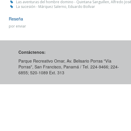
Las aventuras del hombre domino - Quintana Sanguillen, Alfredo Jos
La sucesión - Márquez Salerno, Eduardo Bolívar
Reseña
por enviar
Contáctenos:
Parque Recreativo Omar, Av. Belisario Porras "Vía
Porras", San Francisco, Panamá / Tel. 224-9466; 224-
6855; 520-1089​ Ext. 313