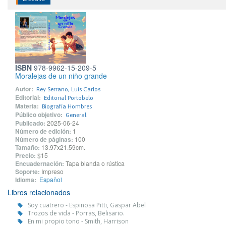
ISBN
978-9962-15-209-5
Moralejas de un niño grande
Autor:
Rey Serrano, Luis Carlos
Editorial:
Editorial Portobelo
Materia:
Biografía Hombres
Público objetivo:
General
Publicado:
2025-06-24
Número de edición:
1
Número de páginas:
100
Tamaño:
13.97x21.59cm.
Precio:
$15
Encuadernación:
Tapa blanda o rústica
Soporte:
Impreso
Idioma:
Español
Libros relacionados
Soy cuatrero - Espinosa Pitti, Gaspar Abel
Trozos de vida - Porras, Belisario.
En mi propio tono - Smith, Harrison