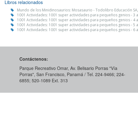
Libros relacionados
Mundo de los Minidinosaurios: Mosasaurio - Todolibro Educación SA
1001 Actividades: 1001 super actividades para pequeños genios - 3 
1001 Actividades: 1001 super actividades para pequeños genios - 4 
1001 Actividades: 1001 super actividades para pequeños genios - 5 
1001 Actividades: 1001 super actividades para pequeños genios - 6 
Contáctenos:
Parque Recreativo Omar, Av. Belisario Porras "Vía
Porras", San Francisco, Panamá / Tel. 224-9466; 224-
6855; 520-1089​ Ext. 313