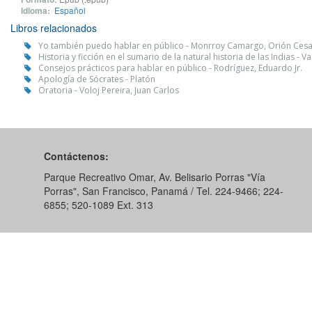
Idioma:
Español
Libros relacionados
Yo también puedo hablar en público - Monrroy Camargo, Orión Cesa
Historia y ficción en el sumario de la natural historia de las Indias - 
Consejos prácticos para hablar en público - Rodríguez, Eduardo Jr.
Apología de Sócrates - Platón
Oratoria - Voloj Pereira, Juan Carlos
Contáctenos:
Parque Recreativo Omar, Av. Belisario Porras "Vía
Porras", San Francisco, Panamá / Tel. 224-9466; 224-
6855; 520-1089​ Ext. 313