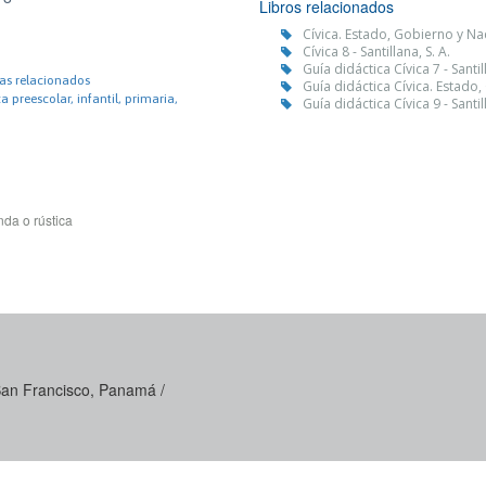
Libros relacionados
Cívica. Estado, Gobierno y Naci
Cívica 8 - Santillana, S. A.
Guía didáctica Cívica 7 - Santill
as relacionados
Guía didáctica Cívica. Estado, 
 preescolar, infantil, primaria,
Guía didáctica Cívica 9 - Santill
da o rústica
 San Francisco, Panamá /