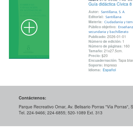
Guía didáctica Cívica 8
Autor:
Santillana, S. A.
Editorial:
Santillana
Materia:
Ciudadanía y tem
Público objetivo:
Enseñanza
secundaria y bachillerato
Publicado:
2026-01-01
Número de edición:
1
Número de páginas:
160
Tamaño:
21x27.5cm.
Precio:
$20
Encuadernación:
Tapa blan
Soporte:
Impreso
Idioma:
Español
Contáctenos:
Parque Recreativo Omar, Av. Belisario Porras "Vía Porras",
Tel. 224-9466; 224-6855; 520-1089​ Ext. 313