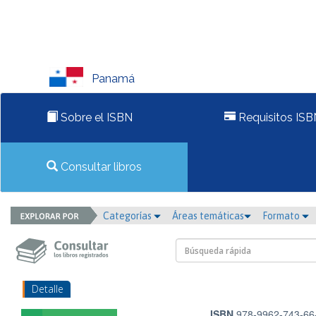
Panamá
Sobre el ISBN
Requisitos ISB
Consultar libros
Categorías
Áreas temáticas
Formato
Detalle
ISBN
978-9962-743-66