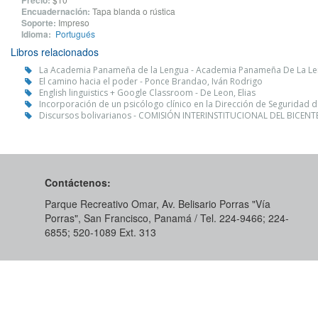
Precio:
Encuadernación:
Tapa blanda o rústica
Soporte:
Impreso
Idioma:
Portugués
Libros relacionados
La Academia Panameña de la Lengua - Academia Panameña De La L
El camino hacia el poder - Ponce Brandao, Iván Rodrigo
English linguistics + Google Classroom - De Leon, Elias
Incorporación de un psicólogo clínico en la Dirección de Seguridad d
Discursos bolivarianos - COMISIÓN INTERINSTITUCIONAL DEL BICE
Contáctenos:
Parque Recreativo Omar, Av. Belisario Porras "Vía
Porras", San Francisco, Panamá / Tel. 224-9466; 224-
6855; 520-1089​ Ext. 313